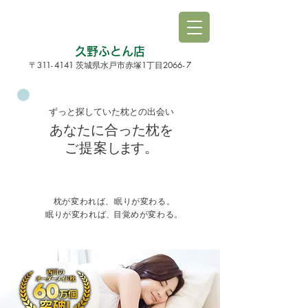
久野ふとん店
3
1
1
-
4141
1
206
6-
7
〒
茨城県水戸市赤塚
丁目
ずっと探していた枕との出会い
あなたに合った枕を
ご提
案
しま
す。
Custom made pillow
枕が変われば、眠りが変わる。
眠りが変われば
、
目覚めが変わる。