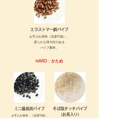
エラストマー銅パイプ
お手入れ簡単（洗濯可能）。
柔らかな弾力性のある
パイプ素材。
HARD：かため
ミニ備長炭パイプ
そば殻タッチパイプ
（お茶入り）
お手入れ簡単。（洗濯可能）
備長炭を練りこんだ、適度な
そば殻に似たシャリ感とし
弾力性を持つパイプ素材。
っかり安定感のある硬さ。
通気性も良く、そば殻に比