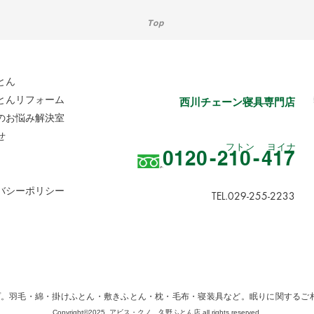
Top
とん
とんリフォーム
西川チェーン寝具専門店
のお悩み解決室
せ
フトン
​ヨイナ
012
0-
21
0-
417
イバシーポリシー
TEL.029-255-2233
。羽毛・綿・掛けふとん・敷きふとん・枕・毛布・寝装具など。眠りに関するご相
Copyright©2025. アビス・クノ 久野ふとん店 all rights reserved.