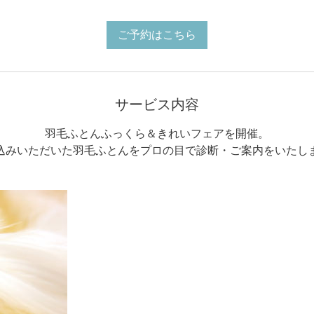
容
分
に
よ
ご予約はこちら
り
異
な
り
ま
す。
サービス内容
羽毛ふとんふっくら＆きれいフェアを開催。