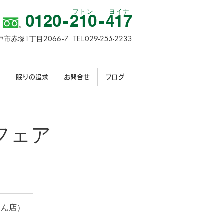
フトン
​ヨイナ
012
0-
21
0-
417
1
206
6-
7
TEL.029-255-2233
戸市赤塚
丁目
覧
眠りの追求
お問合せ
ブログ
フェア
とん店）