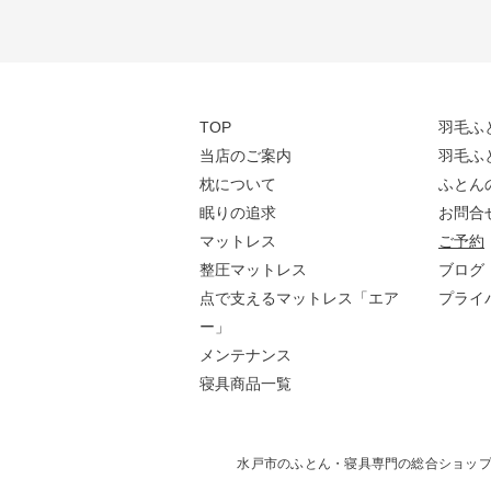
TOP
羽毛ふ
当店のご案内
羽毛ふ
枕について
ふとん
眠りの追求
お問合
マットレス
ご予
約
整圧マットレス
​ブログ
点で支えるマットレス「エア
​プラ
ー」
メンテナンス
寝具商品一覧
水戸市のふとん・寝具専門の総合ショップ