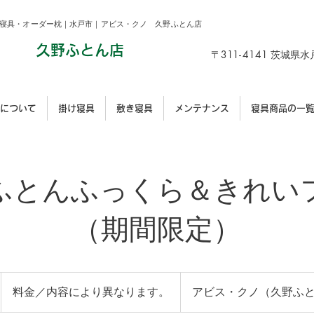
寝具・オーダー枕｜水戸市｜
アビス・クノ 久野ふとん店
久野ふとん店
3
1
1
-
4141
〒
茨城県水
について
掛け寝具
敷き寝具
メンテナンス
寝具商品の一
ふとんふっくら＆きれい
（期間限定）
料
金
料金／内容により異なります。
アビス・クノ（久野ふ
／
内