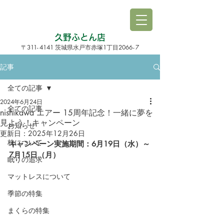
久野ふとん店
3
1
1
-
4141
1
206
6-
7
〒
茨城県水戸市赤塚
丁目
記事
全ての記事
2024年6月24日
全ての記事
nishikawa エアー 15周年記念！一緒に夢を
見よう！キャンペーン
お知らせ
更新日：
2025年12月26日
枕について
キャンペーン実施期間：6月19日（水）～
7月15日（月）
眠りの追求
マットレスについて
季節の特集
まくらの特集