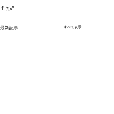
最新記事
すべて表示
水戸市のふとん・寝具専門の総合ショップ。羽毛・