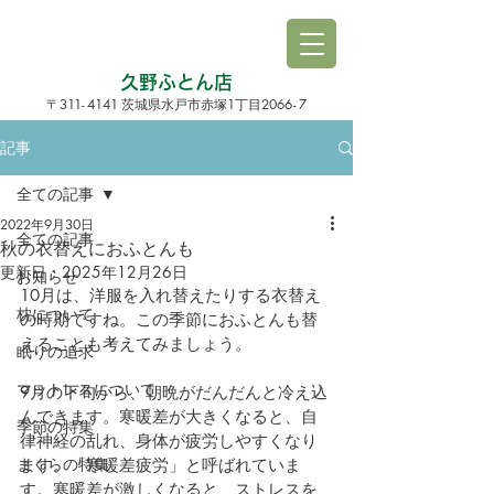
久野ふとん店
3
1
1
-
4141
1
206
6-
7
〒
茨城県水戸市赤塚
丁目
記事
全ての記事
2022年9月30日
全ての記事
秋の衣替えにおふとんも
更新日：
2025年12月26日
お知らせ
10月は、洋服を入れ替えたりする衣替え
枕について
の時期ですね。この季節におふとんも替
えることも考えてみましょう。
眠りの追求
マットレスについて
9月の下旬から、朝晩がだんだんと冷え込
んできます。寒暖差が大きくなると、自
季節の特集
律神経の乱れ、身体が疲労しやすくなり
まくらの特集
ます。「寒暖差疲労」と呼ばれていま
す。寒暖差が激しくなると、ストレスを