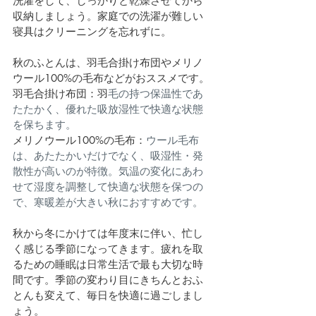
洗濯をして、しっかりと乾燥させてから
収納しましょう。家庭での洗濯が難しい
寝具はクリーニングを忘れずに。
秋のふとんは、羽毛合掛け布団やメリノ
ウール100%の毛布などがおススメです。
羽毛合掛け布団：羽
毛の持つ保温性であ
たたかく、優れた吸放湿性で快適な状態
を保ちます。
メリノウール100%の毛布：
ウール毛布
は、あたたかいだけでなく、吸湿性・発
散性が高いのが特徴。気温の変化にあわ
せて湿度を調整して快適な状態を保つの
で、寒暖差が大きい秋におすすめです。
秋から冬にかけては年度末に伴い、忙し
く感じる季節になってきます。疲れを取
るための睡眠は日常生活で最も大切な時
間です。季節の変わり目にきちんとおふ
とんも変えて、毎日を快適に過ごしまし
ょう。