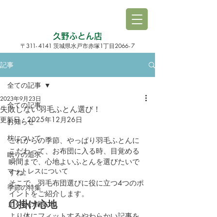
久野ふとん店
3
1
1
-
4141
1
206
6-
7
〒
茨城県水戸市赤塚
丁目
記事
全ての記事
2023年9月23日
全ての記事
失敗しない羽毛ふとん選び！
更新日：
2025年12月26日
お知らせ
枕について
これからの季節、やっぱり羽毛ふとんに
こだわって、お布団に入る時、目覚める
眠りの追求
瞬間まで、心地よいふとんを選びたいで
マットレスについて
すね。
そこで、羽毛布団選びに役に立つ4つのポ
季節の特集
イントをご紹介します。
①掛け心地
まくらの特集
より体にフィットするやわらかい記事を