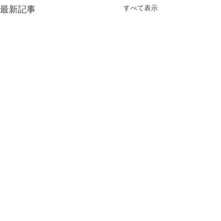
最新記事
すべて表示
水戸市のふとん・寝具専門の総合ショップ。羽毛・
綿・掛けふとん・敷きふとん・枕・毛布・寝装具な
ど。眠りに関するご相談もこの道30年のスペシャリ
ストが対応!
夏季休業のお知らせ