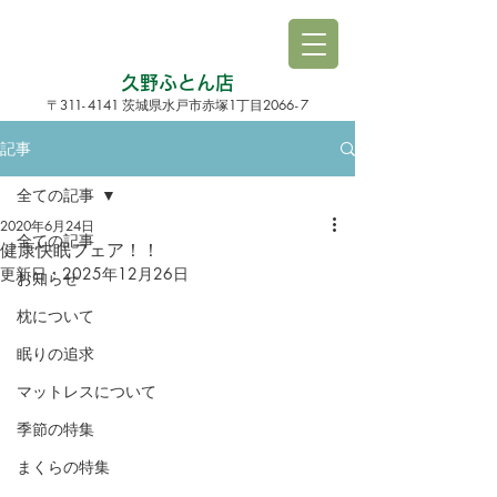
久野ふとん店
3
1
1
-
4141
1
206
6-
7
〒
茨城県水戸市赤塚
丁目
記事
全ての記事
2020年6月24日
全ての記事
健康快眠フェア！！
更新日：
2025年12月26日
お知らせ
枕について
眠りの追求
マットレスについて
季節の特集
まくらの特集