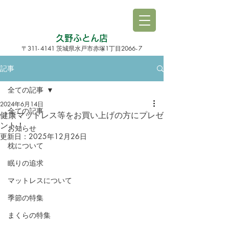
久野ふとん店
3
1
1
-
4141
1
206
6-
7
〒
茨城県水戸市赤塚
丁目
記事
全ての記事
2024年6月14日
全ての記事
健康マットレス等をお買い上げの方にプレゼ
ント！
お知らせ
更新日：
2025年12月26日
枕について
眠りの追求
マットレスについて
季節の特集
まくらの特集