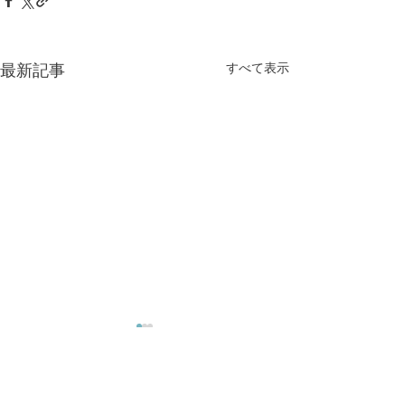
最新記事
すべて表示
水戸市のふとん・寝具専門の総合ショップ。羽毛・
綿・掛けふとん・敷きふとん・枕・毛布・寝装具な
ど。眠りに関するご相談もこの道30年のスペシャリ