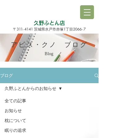
久野ふとん店
3
1
1
-
4141
1
206
6-
7
〒
茨城県水戸市赤塚
丁目
アビス・クノ ブログ
Blog
ブログ
久野ふとんからのお知らせ
全ての記事
お知らせ
枕について
眠りの追求